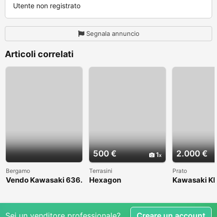
Utente non registrato
Segnala annuncio
Articoli correlati
500 €
2.000 €
1
Bergamo
Terrasini
Prato
Vendo Kawasaki 636.
Hexagon
Kawasaki KL
Anno 2004
1998
Sei un venditore professionale?
Creare un account