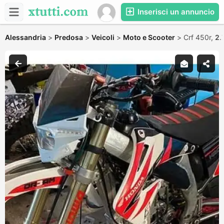
Inserisci un annuncio
Alessandria
>
Predosa
>
Veicoli
>
Moto e Scooter
>
Crf 450r,
2.