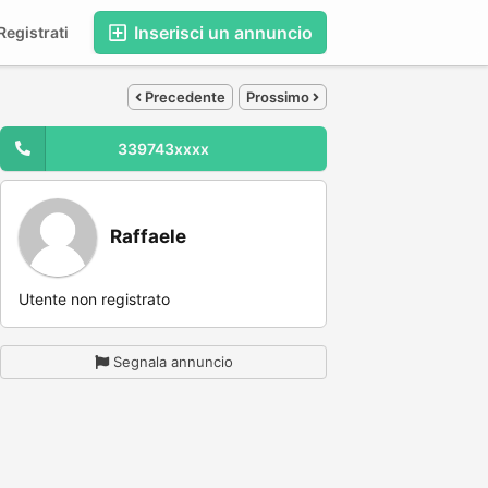
Inserisci un annuncio
egistrati
Precedente
Prossimo
339743xxxx
Raffaele
Utente non registrato
Segnala annuncio