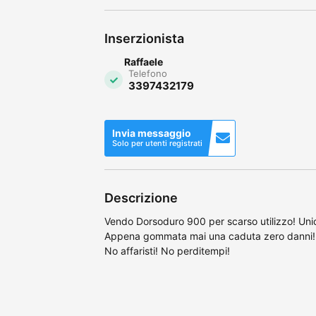
Inserzionista
Raffaele
Telefono
3397432179
Invia messaggio
Solo per utenti registrati
Descrizione
Vendo Dorsoduro 900 per scarso utilizzo! Unico
Appena gommata mai una caduta zero danni! 
No affaristi! No perditempi!