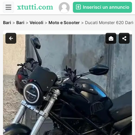
Inserisci un annuncio
Bari
>
Bari
>
Veicoli
>
Moto e Scooter
>
Ducati Monster 620 Dark