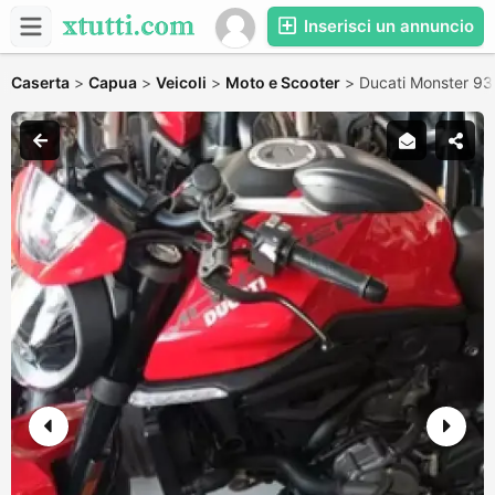
Inserisci un annuncio
Caserta
>
Capua
>
Veicoli
>
Moto e Scooter
>
Ducati Monster 93