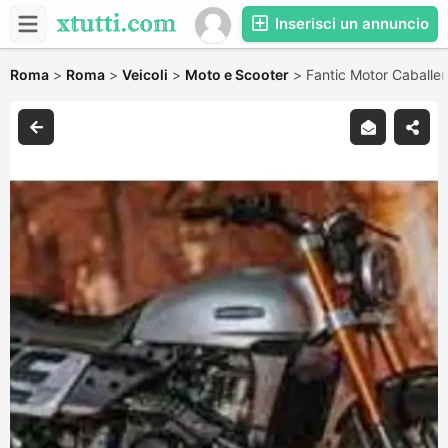
Inserisci un annuncio
Roma
>
Roma
>
Veicoli
>
Moto e Scooter
>
Fantic Motor Caball