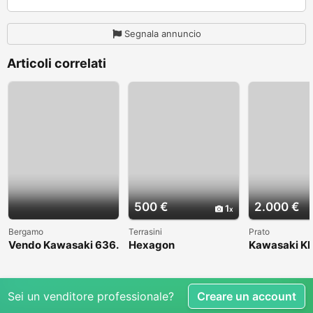
Segnala annuncio
Articoli correlati
500 €
2.000 €
1
Bergamo
Terrasini
Prato
Vendo Kawasaki 636.
Hexagon
Kawasaki KL
Anno 2004
1998
Sei un venditore professionale?
Creare un account