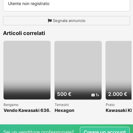
Utente non registrato
Segnala annuncio
Articoli correlati
500 €
2.000 €
1
Bergamo
Terrasini
Prato
Vendo Kawasaki 636.
Hexagon
Kawasaki KL
Anno 2004
1998
Sei un venditore professionale?
Creare un account