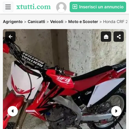
Inserisci un annuncio
Agrigento
>
Canicattì
>
Veicoli
>
Moto e Scooter
>
Honda CRF 2