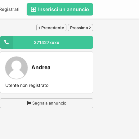
Inserisci un annuncio
egistrati
Precedente
Prossimo
371427xxxx
Andrea
Utente non registrato
Segnala annuncio