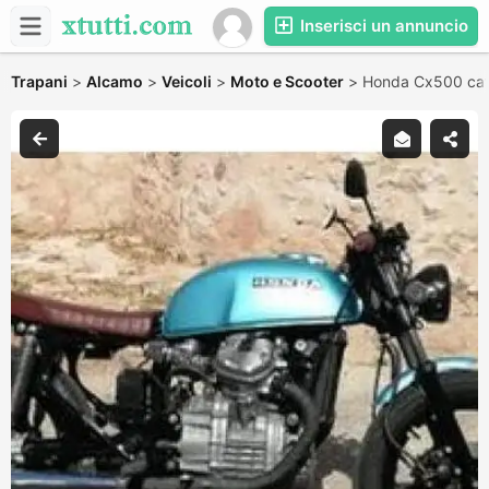
Inserisci un annuncio
Trapani
>
Alcamo
>
Veicoli
>
Moto e Scooter
>
Honda Cx500 caf