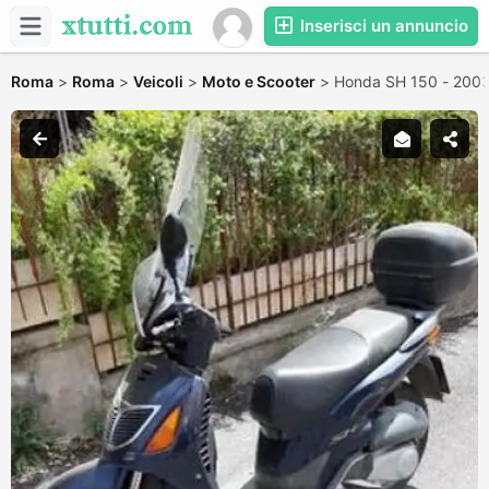
Inserisci un annuncio
Roma
>
Roma
>
Veicoli
>
Moto e Scooter
>
Honda SH 150 - 200