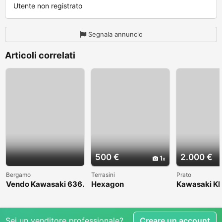
Utente non registrato
Segnala annuncio
Articoli correlati
500 €
2.000 €
1
Bergamo
Terrasini
Prato
Vendo Kawasaki 636.
Hexagon
Kawasaki KL
Anno 2004
1998
Sei un venditore professionale?
Creare un account