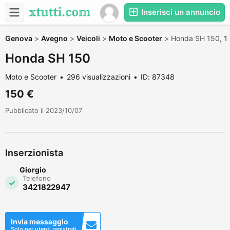
Inserisci un annuncio
Genova
>
Avegno
>
Veicoli
>
Moto e Scooter
>
Honda SH 150,
1
Honda SH 150
Moto e Scooter
296 visualizzazioni
ID: 87348
150 €
Pubblicato il 2023/10/07
Inserzionista
Giorgio
Telefono
3421822947
Invia messaggio
Solo per utenti registrati