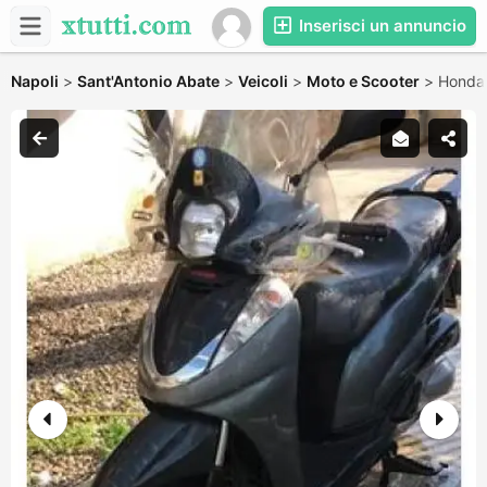
Inserisci un annuncio
Napoli
>
Sant'Antonio Abate
>
Veicoli
>
Moto e Scooter
>
Honda