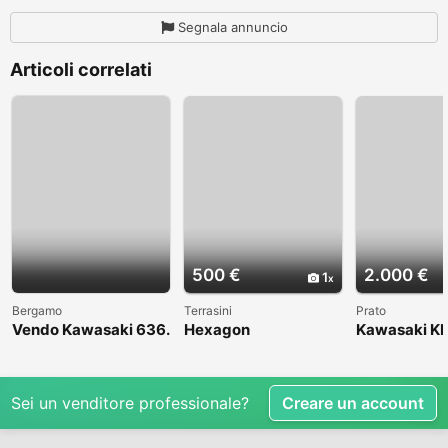
Segnala annuncio
Articoli correlati
500 €
2.000 €
1
Bergamo
Terrasini
Prato
Vendo Kawasaki 636.
Hexagon
Kawasaki KL
Anno 2004
1998
Sei un venditore professionale?
Creare un account