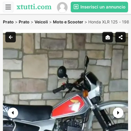
Inserisci un annuncio
Prato
>
Prato
>
Veicoli
>
Moto e Scooter
>
Honda XLR 125 - 198