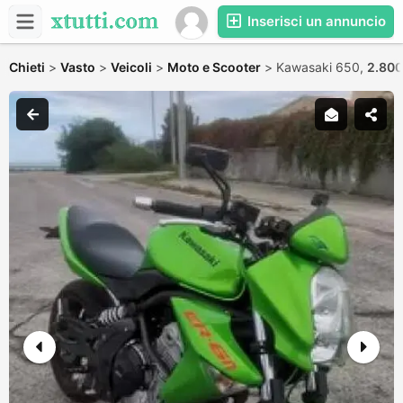
Inserisci un annuncio
Chieti
>
Vasto
>
Veicoli
>
Moto e Scooter
>
Kawasaki 650,
2.800