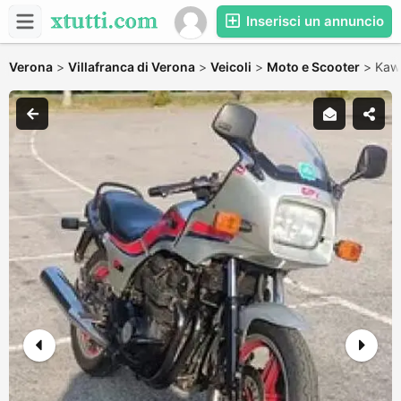
Inserisci un annuncio
Verona
>
Villafranca di Verona
>
Veicoli
>
Moto e Scooter
>
Kawa