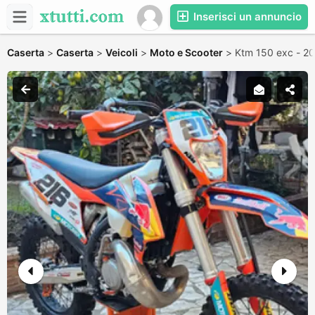
Inserisci un annuncio
Caserta
>
Caserta
>
Veicoli
>
Moto e Scooter
>
Ktm 150 exc - 2