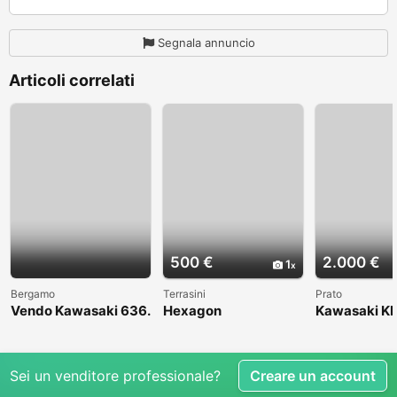
Segnala annuncio
Articoli correlati
500 €
2.000 €
1
Bergamo
Terrasini
Prato
Vendo Kawasaki 636.
Hexagon
Kawasaki KL
Anno 2004
1998
Sei un venditore professionale?
Creare un account