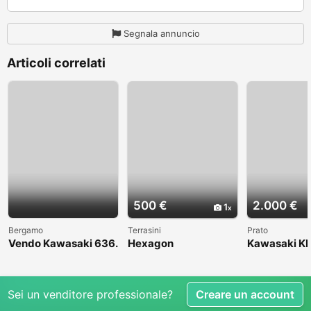
Segnala annuncio
Articoli correlati
500 €
2.000 €
1
Bergamo
Terrasini
Prato
Vendo Kawasaki 636.
Hexagon
Kawasaki KL
Anno 2004
1998
Sei un venditore professionale?
Creare un account