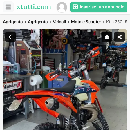
Inserisci un annuncio
Agrigento
>
Agrigento
>
Veicoli
>
Moto e Scooter
>
Ktm 250,
9.