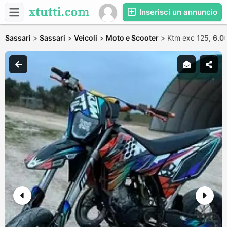
Inserisci un annuncio
Sassari
>
Sassari
>
Veicoli
>
Moto e Scooter
>
Ktm exc 125,
6.0