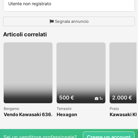
Utente non registrato
Segnala annuncio
Articoli correlati
500 €
2.000 €
1
Bergamo
Terrasini
Prato
Vendo Kawasaki 636.
Hexagon
Kawasaki KL
Anno 2004
1998
Sei un venditore professionale?
Creare un account