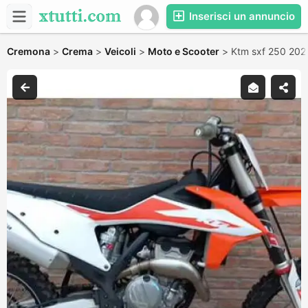
Inserisci un annuncio
Cremona
>
Crema
>
Veicoli
>
Moto e Scooter
>
Ktm sxf 250 202