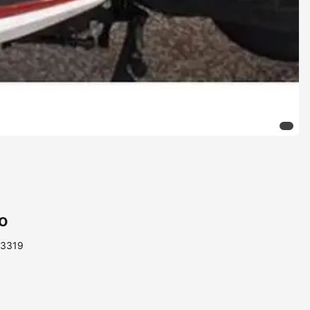
o
13319