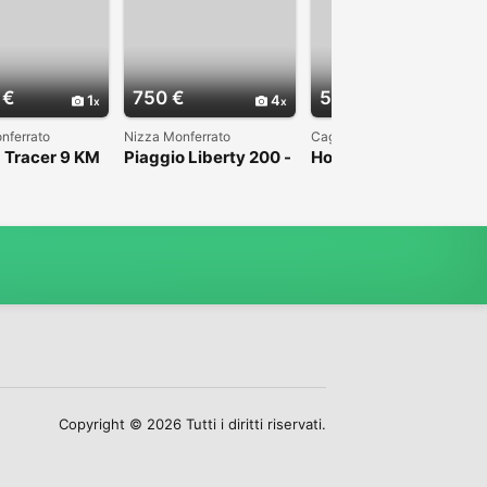
 €
750 €
5.000 €
1
4
3
nferrato
Nizza Monferrato
Cagliari
 Tracer 9 KM
Piaggio Liberty 200 -
Honda Sh 350 Sport
024
2007
Copyright © 2026 Tutti i diritti riservati.