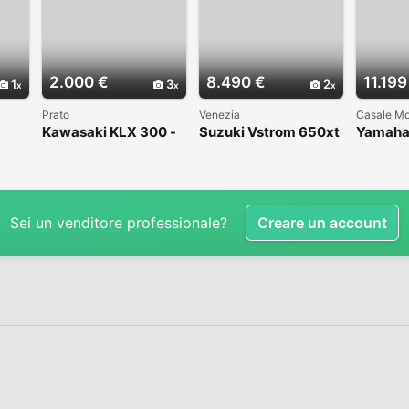
2.000 €
8.490 €
11.199
1
3
2
Prato
Venezia
Casale Mo
Kawasaki KLX 300 -
Suzuki Vstrom 650xt
Yamaha
1998
2024 prezzo
ZERO 2
promozionale
Sei un venditore professionale?
Creare un account