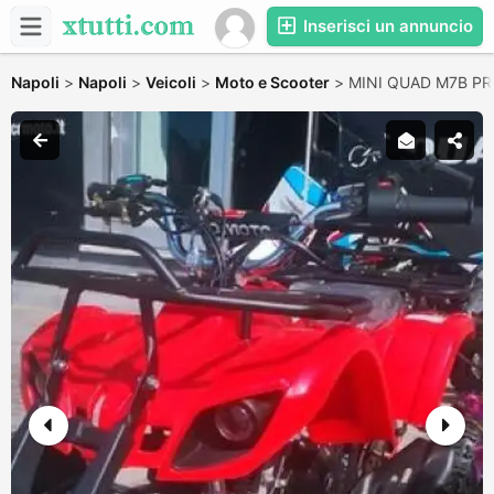
Inserisci un annuncio
Napoli
>
Napoli
>
Veicoli
>
Moto e Scooter
>
MINI QUAD M7B PR