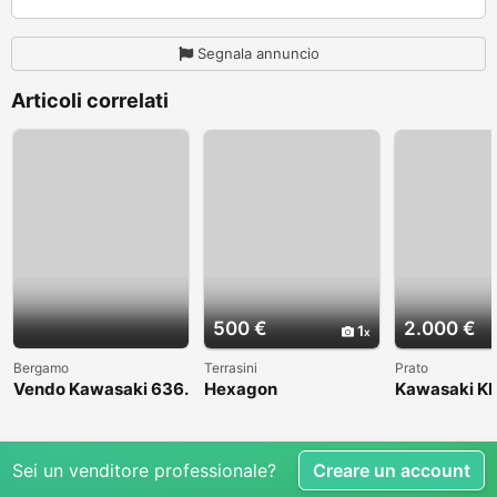
Segnala annuncio
Articoli correlati
500 €
2.000 €
1
Bergamo
Terrasini
Prato
Vendo Kawasaki 636.
Hexagon
Kawasaki KL
Anno 2004
1998
Sei un venditore professionale?
Creare un account