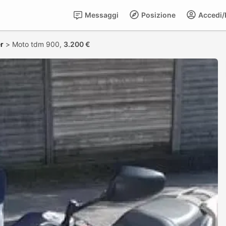
Messaggi
Posizione
Accedi/R
r
>
Moto tdm 900,
3.200 €