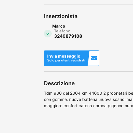
Inserzionista
Marco
Telefono
3249879108
Invia messaggio
Solo per utenti registrati
Descrizione
Tdm 900 del 2004 km 44600 2 proprietari ben
con gomme. nuove batteria .nuova scarici marvi
maggiore confort catena corona pignone nuov