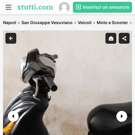
Inserisci un annuncio
Napoli
>
San Giuseppe Vesuviano
>
Veicoli
>
Moto e Scooter
>