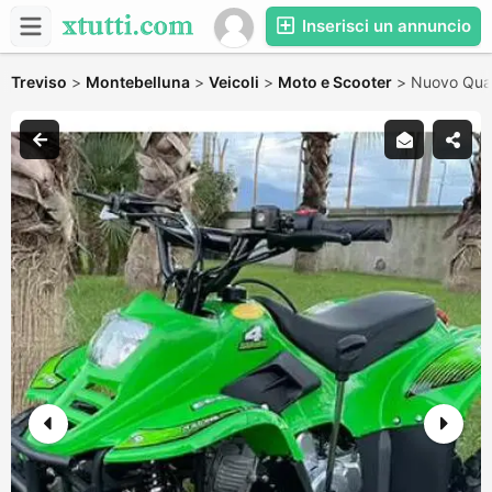
Inserisci un annuncio
Treviso
>
Montebelluna
>
Veicoli
>
Moto e Scooter
>
Nuovo Qua