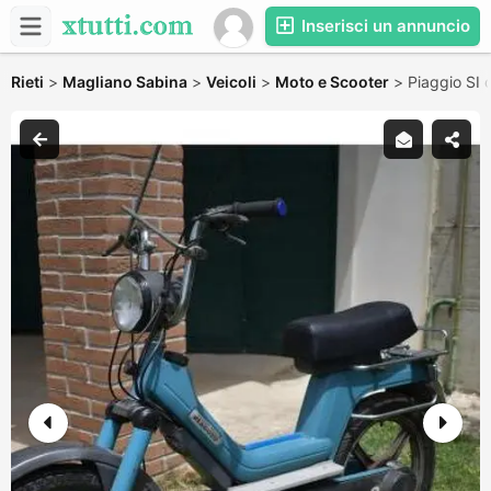
Inserisci un annuncio
Rieti
>
Magliano Sabina
>
Veicoli
>
Moto e Scooter
>
Piaggio SI 