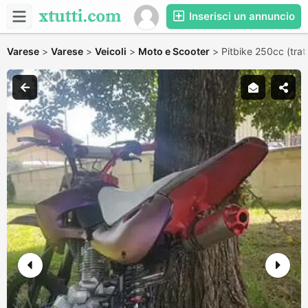
Inserisci un annuncio
Varese
>
Varese
>
Veicoli
>
Moto e Scooter
>
Pitbike 250cc (trat