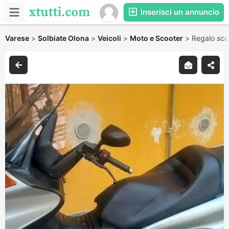
Inserisci un annuncio
Varese
>
Solbiate Olona
>
Veicoli
>
Moto e Scooter
>
Regalo sco