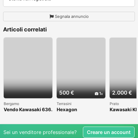
Segnala annuncio
Articoli correlati
500 €
2.000 €
1
Bergamo
Terrasini
Prato
Vendo Kawasaki 636.
Hexagon
Kawasaki KL
Anno 2004
1998
Sei un venditore professionale?
Creare un account