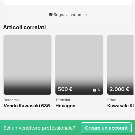
Segnala annuncio
Articoli correlati
500 €
2.000 €
1
Bergamo
Terrasini
Prato
Vendo Kawasaki 636.
Hexagon
Kawasaki KL
Anno 2004
1998
Sei un venditore professionale?
Creare un account