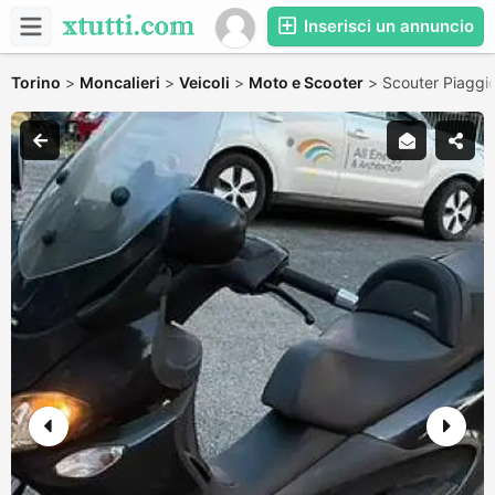
Inserisci un annuncio
Torino
>
Moncalieri
>
Veicoli
>
Moto e Scooter
>
Scouter Piaggi