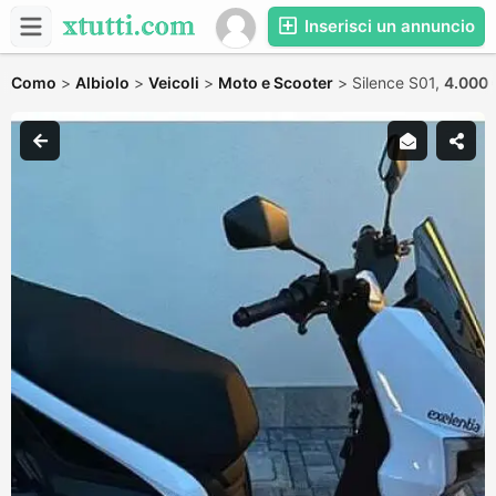
Inserisci un annuncio
Como
>
Albiolo
>
Veicoli
>
Moto e Scooter
>
Silence S01,
4.000 