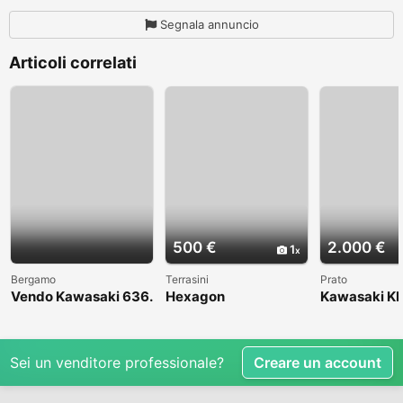
Segnala annuncio
Articoli correlati
500 €
2.000 €
1
Bergamo
Terrasini
Prato
Vendo Kawasaki 636.
Hexagon
Kawasaki KL
Anno 2004
1998
Sei un venditore professionale?
Creare un account