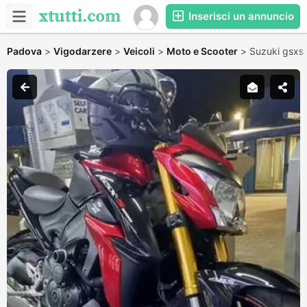
Inserisci un annuncio
Padova
>
Vigodarzere
>
Veicoli
>
Moto e Scooter
>
Suzuki gsxs