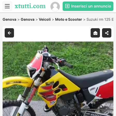
Inserisci un annuncio
Genova
>
Genova
>
Veicoli
>
Moto e Scooter
>
Suzuki rm 125 E 