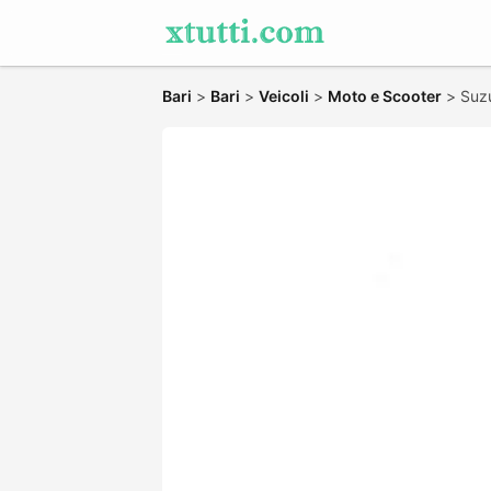
Bari
>
Bari
>
Veicoli
>
Moto e Scooter
>
Suz