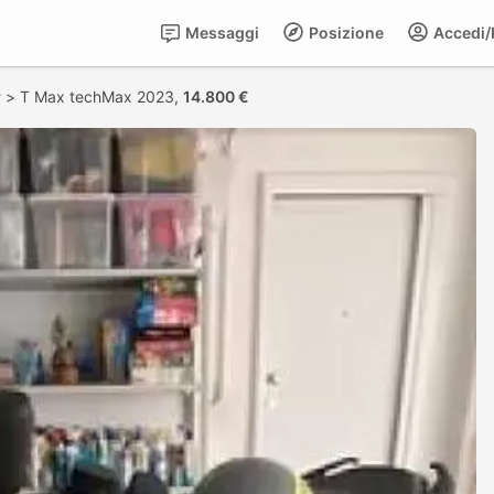
Messaggi
Posizione
Accedi/R
r
>
T Max techMax 2023,
14.800 €