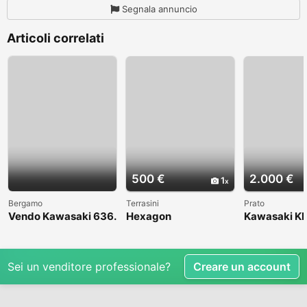
Segnala annuncio
Articoli correlati
500 €
2.000 €
1
Bergamo
Terrasini
Prato
Vendo Kawasaki 636.
Hexagon
Kawasaki KL
Anno 2004
1998
Sei un venditore professionale?
Creare un account