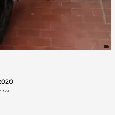
 2020
15429