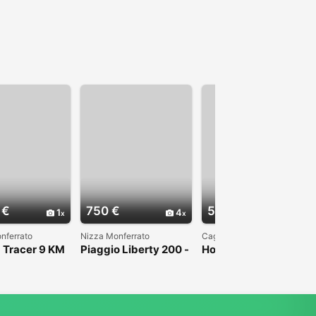
 €
750 €
5.000 €
1
4
3
nferrato
Nizza Monferrato
Cagliari
 Tracer 9 KM
Piaggio Liberty 200 -
Honda Sh 350 Sport
024
2007