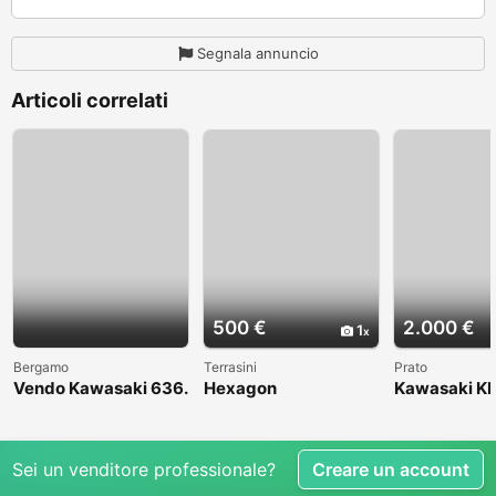
Segnala annuncio
Articoli correlati
500 €
2.000 €
1
Bergamo
Terrasini
Prato
Vendo Kawasaki 636.
Hexagon
Kawasaki KL
Anno 2004
1998
Sei un venditore professionale?
Creare un account