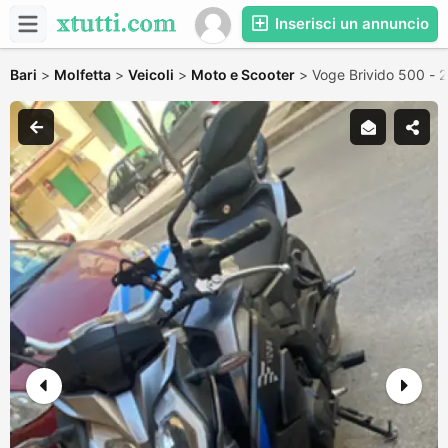
Inserisci un annuncio
Bari
>
Molfetta
>
Veicoli
>
Moto e Scooter
>
Voge Brivido 500 - 