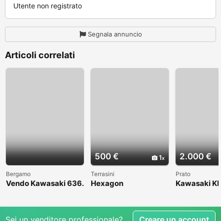
Utente non registrato
Segnala annuncio
Articoli correlati
500 €
2.000 €
1
Bergamo
Terrasini
Prato
Vendo Kawasaki 636.
Hexagon
Kawasaki KL
Anno 2004
1998
Sei un venditore professionale?
Creare un account