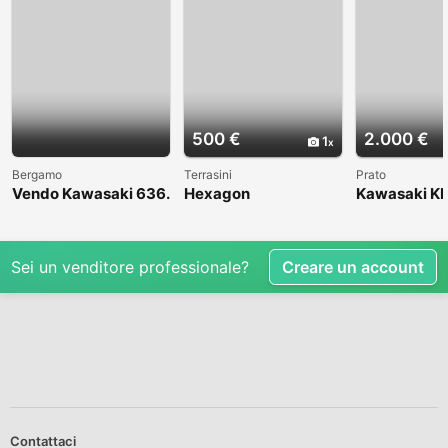
500 €
2.000 €
1
Bergamo
Terrasini
Prato
Vendo Kawasaki 636.
Hexagon
Kawasaki KL
Anno 2004
1998
Sei un venditore professionale?
Creare un account
Contattaci