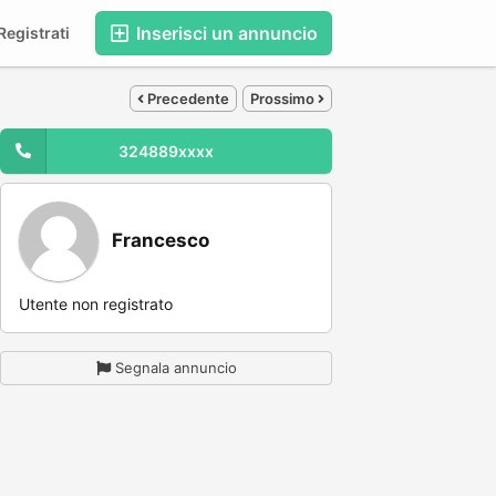
Inserisci un annuncio
egistrati
Precedente
Prossimo
324889xxxx
Francesco
Utente non registrato
Segnala annuncio