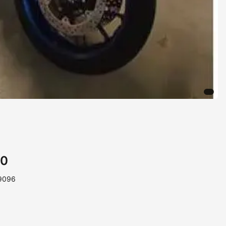
20
89096