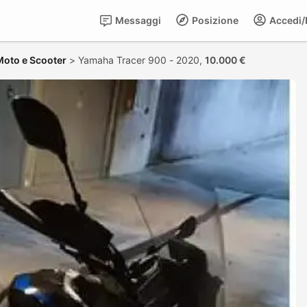
Messaggi
Posizione
Accedi/R
Moto e Scooter
>
Yamaha Tracer 900 - 2020,
10.000 €