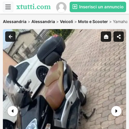
Inserisci un annuncio
Alessandria
>
Alessandria
>
Veicoli
>
Moto e Scooter
>
Yamaha 