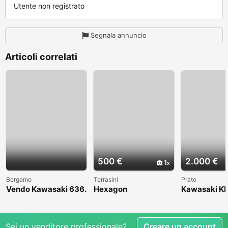
Utente non registrato
Segnala annuncio
Articoli correlati
500 €
2.000 €
1
Bergamo
Terrasini
Prato
Vendo Kawasaki 636.
Hexagon
Kawasaki KL
Anno 2004
1998
Sei un venditore professionale?
Creare un account