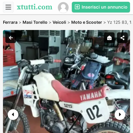
Inserisci un annuncio
Ferrara
>
Masi Torello
>
Veicoli
>
Moto e Scooter
>
Yz 125 83,
1