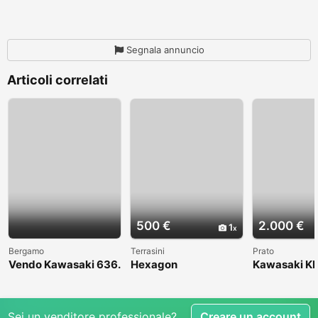
Segnala annuncio
Articoli correlati
500 €
2.000 €
1
Bergamo
Terrasini
Prato
Vendo Kawasaki 636.
Hexagon
Kawasaki KL
Anno 2004
1998
Sei un venditore professionale?
Creare un account