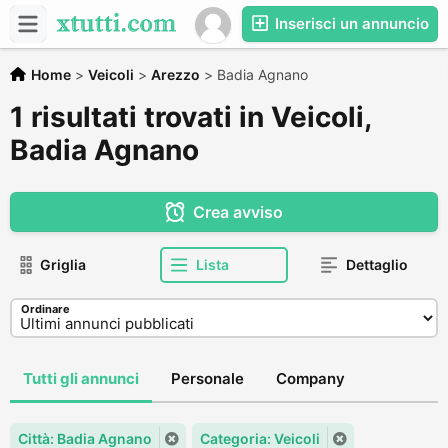
Inserisci un annuncio
Home
>
Veicoli
>
Arezzo
>
Badia Agnano
1 risultati trovati in Veicoli,
Badia Agnano
Crea avviso
Griglia
Lista
Dettaglio
Ordinare
Tutti gli annunci
Personale
Company
Città: Badia Agnano
Categoria: Veicoli