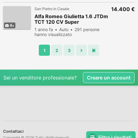
14.400 €
San Pietro in Casale
Alfa Romeo Giulietta 1.6 JTDm
TCT 120 CV Super
4
1 anno fa
Auto
291 persone
hanno visualizzato
1
2
3
Sei un venditore professionale?
Creare un account
Contattaci
Filtra i risultati
Copyright © 2026 Tutti i diritti riservati.