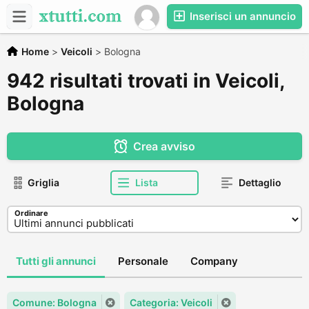
Inserisci un annuncio
Home
>
Veicoli
>
Bologna
942 risultati trovati in Veicoli,
Bologna
Crea avviso
Griglia
Lista
Dettaglio
Ordinare
Tutti gli annunci
Personale
Company
Comune: Bologna
Categoria: Veicoli