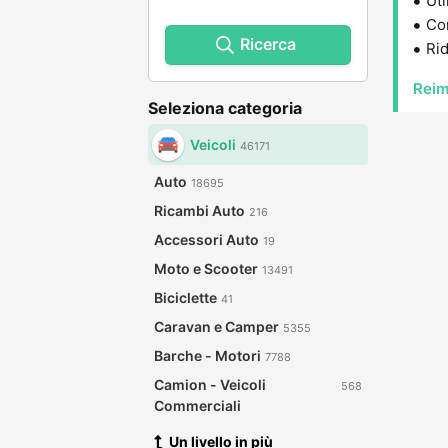
Uti
Con
Ricerca
Rid
Reim
Seleziona categoria
Veicoli
46171
Auto
18695
Ricambi Auto
216
Accessori Auto
19
Moto e Scooter
13491
Biciclette
41
Caravan e Camper
5355
Barche - Motori
7788
Camion - Veicoli
568
Commerciali
Un livello in più