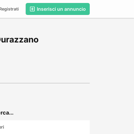
Inserisci un annuncio
egistrati
 Durazzano
rca...
ori