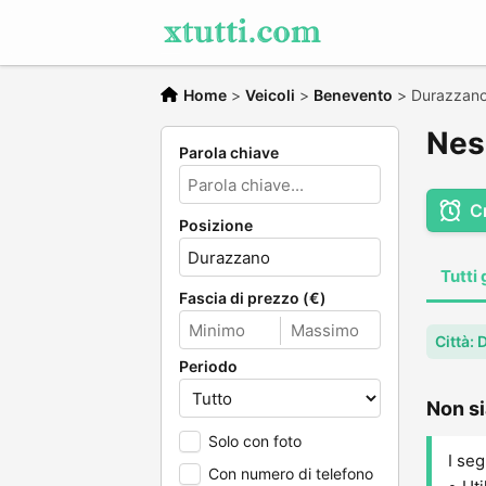
Home
>
Veicoli
>
Benevento
>
Durazzan
Nes
Parola chiave
C
Posizione
Tutti 
Fascia di prezzo (€)
Città:
Periodo
Non si
Solo con foto
I seg
Con numero di telefono