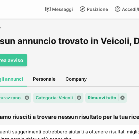
Messaggi
Posizione
Accedi/R
o
sun annuncio trovato in Veicoli,
rea avviso
gli annunci
Personale
Company
 Durazzano
Categoria: Veicoli
Rimuovi tutto
amo riusciti a trovare nessun risultato per la tua rice
uenti suggerimenti potrebbero aiutarti a ottenere risultati migli