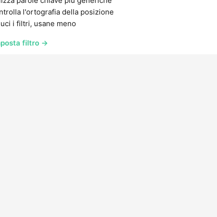
lizza parole chiave più generiche
trolla l'ortografia della posizione
uci i filtri, usane meno
posta filtro →