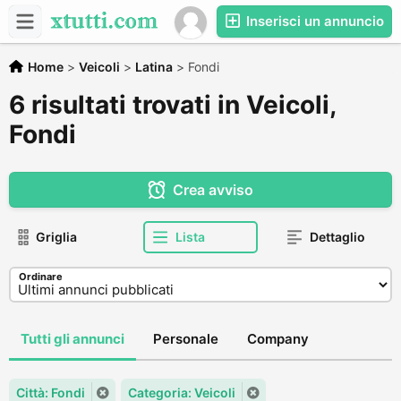
Inserisci un annuncio
Home
>
Veicoli
>
Latina
>
Fondi
6 risultati trovati in Veicoli,
Fondi
Crea avviso
Griglia
Lista
Dettaglio
Ordinare
Tutti gli annunci
Personale
Company
Città: Fondi
Categoria: Veicoli