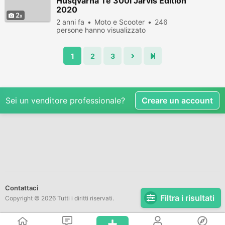
Husqvarna Te 300i Jarvis Edition
2020
2
2 anni fa
Moto e Scooter
246
persone hanno visualizzato
1
2
3
Sei un venditore professionale?
Creare un account
Contattaci
Filtra i risultati
Copyright © 2026 Tutti i diritti riservati.