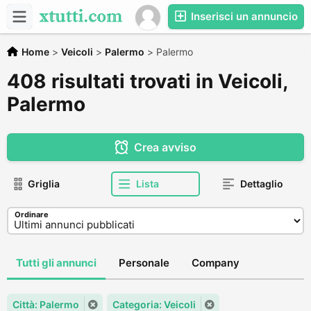
Inserisci un annuncio
Home
>
Veicoli
>
Palermo
>
Palermo
408 risultati trovati in Veicoli,
Palermo
Crea avviso
Griglia
Lista
Dettaglio
Ordinare
Tutti gli annunci
Personale
Company
Città: Palermo
Categoria: Veicoli