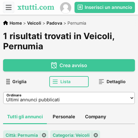
Inserisci un annuncio
Home
>
Veicoli
>
Padova
>
Pernumia
1 risultati trovati in Veicoli,
Pernumia
Crea avviso
Griglia
Lista
Dettaglio
Ordinare
Tutti gli annunci
Personale
Company
Città: Pernumia
Categoria: Veicoli